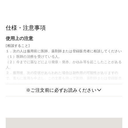
仕様・注意事項
使用上の注意
[相談すること]
１．次の人は服用前に医師、薬剤師または登録販売者に相談してください
（１）医師の治療を受けている人。
（２）今までに薬などにより発疹・発赤、かゆみ等を起こしたことがある
人。
２．服用後、次の症状があらわれた場合は副作用の可能性がありますの
で、直ちに服用を中止し、この文書を持って医師、薬剤師または登録販売
者に相談してください
※ご注文前に必ずお読みください
＞
関係部位
症 状
皮 膚
発疹・発赤、かゆみ
３．１ヵ月位（つわりに服用する場合には５～６日間）服用しても症状が