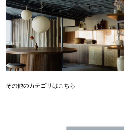
小児に服用させる場合には、保護者の指導監督のもとに服用させてくださ
い。
成分・分量
本品1日量3包（1包1.5ｇ）中
半夏厚朴湯エキス ………………… 2.6 ｇ
ハンゲ ………………………… ６ｇ
ブクリョウ ……………………… ５ｇ
ショウキョウ …………………… １ｇ
コウボク ………………………… ３ｇ
その他のカテゴリはこちら
ソヨウ ………………………… ２ｇ
※上記の生薬より抽出したエキス
添加物
乳糖，セルロース，部分アルファー化デンプン，ステアリン酸Ca，無水
ケイ酸