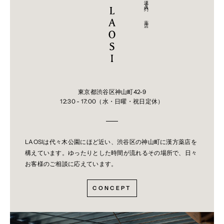
漢方入門 - 薬店
よくならない場合は服用を中止し、この文書を持って医師、薬剤師または
登録販売者に相談してください
効能・効果
体力中等度をめやすとして，気分がふさいで，咽喉・食道部に異物感があ
り，ときに動悸， めまい，嘔気などを伴う次の諸症：不安神経症，神経
性胃炎，つわり，せき，しわがれ声，のどのつかえ感
用法・用量
次の1回量を1日3回食前又は食間に服用すること。
東京都渋谷区神山町42-9
12:30 - 17:00（水・日曜・祝日定休）
年齢
1回量
大人（15才以上）
1包
LAOSIは代々木公園にほど近い、渋谷区の神山町に漢方薬店を
7才〜14才
2/3包
構えています。ゆったりとした時間が流れるその場所で、日々
お客様のご相談に応えています。
4才〜 6才
1/2包
CONCEPT
4才未満
服用しないこと
<用法・用量に関連する注意>