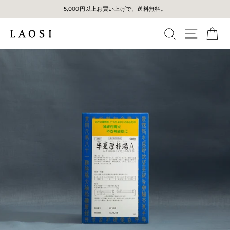
コ
5,000円以上お買い上げで、送料無料。
ン
テ
検索
メニュ
カ
ン
ツ
に
ス
キ
ッ
プ