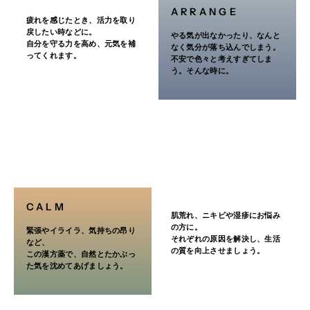
製造販売会社
ARRANGE
疲れを感じたとき、活力を取り
三和生薬株式会社
戻したい時などに。
やる気が出なかったり、なんと
自分を守る力を高め、元気を補
なく気分が落ち込んでしまう。
栃木県宇都宮市平出工業団地 6‒1
ってくれます。
不安で色々と考えすぎてしま
う。そんな時に。
http://www.sanwashoyaku.co.jp/
CALM
肌荒れ、ニキビや湿疹にお悩み
の方に。
緊張やイライラ、気持ちの昂り
それぞれの原因を解決し、生活
など、
の質を向上させましょう。
この漢方薬で、自然とたかぶっ
た気を沈めてあげましょう。