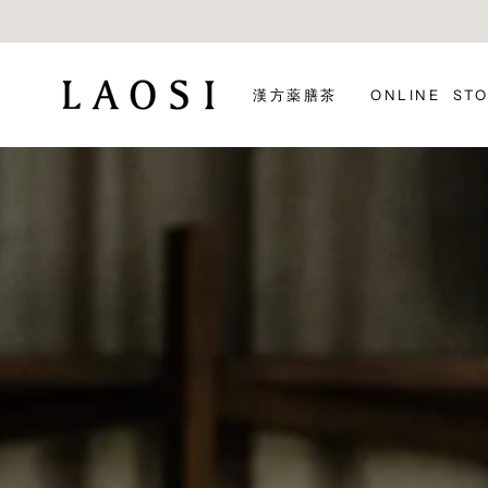
コ
ン
テ
LAOSI
ン
漢方薬膳茶
ONLINE ST
ツ
に
ス
キ
ッ
プ