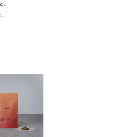
と。
と。