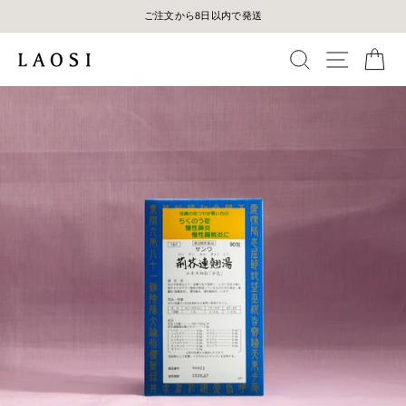
コ
ご注文から8日以内で発送
5,0
ン
テ
検索
メニュ
カ
ン
ツ
に
ス
キ
ッ
プ