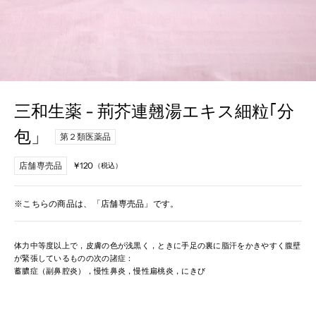
三和生薬 - 荊芥連翹湯エキス細粒｢分
包」
第２類医薬品
店舗専売品
¥120
（税込）
定
価
※こちらの商品は、「店舗専売品」です。
体力中等度以上で，皮膚の色が浅黒く，ときに手足の裏に脂汗をかきやすく腹壁
が緊張しているものの次の諸症：
蓄膿症（副鼻腔炎），慢性鼻炎，慢性扁桃炎，にきび