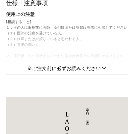
仕様・注意事項
使用上の注意
[相談すること]
１．次の人は服用前に医師、薬剤師または登録販売者に相談してください
（１）医師の治療を受けている人。
（２）妊婦または妊娠していると思われる人。
（３）胃腸の弱い人。
２．服用後、次の症状があらわれた場合は副作用の可能性がありますの
で、直ちに服用を中止し、この文書を持って医師、薬剤師または登録販売
者に相談してください
※ご注文前に必ずお読みください
＞
関係部位
症 状
皮 膚
発疹・発赤、かゆみ
消 化 器
食欲不振、胃部不快感
漢方入門 - 薬店
まれに下記の重篤な症状が起こることがあります。その場合は直ちに医師
の診療を受けてください。