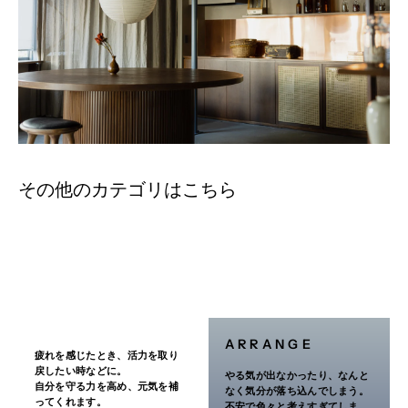
脈
しあらわれる。
硬
化
症
３．１ヵ月位服用しても症状がよくならない場合は服用を中止し、この文
書を持って医師、薬剤師または登録販売者に相談してください
４．長期連用する場合には、医師、薬剤師または登録販売者に相談してく
ださい
その他のカテゴリはこちら
効能・効果
体力中等度以上で，皮膚の色が浅黒く，ときに手足の裏に脂汗をかきやす
く腹壁が緊張しているものの次の諸症：
蓄膿症（副鼻腔炎），慢性鼻炎，慢性扁桃炎，にきび
用法・用量
次の1回量を1日3回食前又は食間に服用すること。
ARRANGE
疲れを感じたとき、活力を取り
年齢
1回量
1日量
戻したい時などに。
やる気が出なかったり、なんと
自分を守る力を高め、元気を補
なく気分が落ち込んでしまう。
大人（15才以上）
1包
3回
ってくれます。
不安で色々と考えすぎてしま