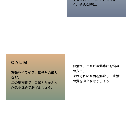
う。そんな時に。
7才〜14才
2/3包
3回
4才〜 6才
1/2包
3回
4才未満
服用しないこと
<用法・用量に関連する注意>
小児に服用させる場合には、保護者の指導監督のもとに服用させてくださ
い。
CALM
肌荒れ、ニキビや湿疹にお悩み
成分・分量
の方に。
緊張やイライラ、気持ちの昂り
それぞれの原因を解決し、生活
本品1日量 …………〔3包（1包 2ｇ）〕 中
など、
の質を向上させましょう。
荊芥連翹湯水製エキス … 1.9ｇ
この漢方薬で、自然とたかぶっ
た気を沈めてあげましょう。
ト ウ キ……… 0.9ｇ キ ジ ツ…………… 0.9ｇ
シャクヤク…… 0.9ｇ オウゴン…………… 0.9ｇ
ケイガイ……… 0.9ｇ サンシシ…………… 0.9ｇ
レンギョウ…… 0.9ｇ ビャクシ…………… 0.9ｇ
ハマボウフウ… 0.9ｇ キキョウ…………… 0.9ｇ
センキュウ…… 0.9ｇ カンゾウ…………… 0.6ｇ
サ イ コ……… 0.9ｇ