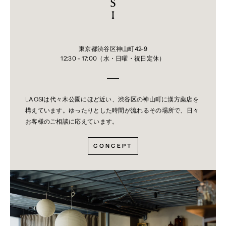
症
状
の
症 状
名
東京都渋谷区神山町42-9
称
12:30 - 17:00（水・日曜・祝日定休）
間
質
階段を上ったり、少し無理をしたりすると息切れがする・
性
息苦しくなる、空せき、発熱等がみられ、これらが急にあ
LAOSIは代々木公園にほど近い、渋谷区の神山町に漢方薬店を
肺
らわれたり、持続したりする。
炎
構えています。ゆったりとした時間が流れるその場所で、日々
お客様のご相談に応えています。
肝
機
発熱、かゆみ、発疹、黄疸(皮膚や白目が黄色くなる)、褐
CONCEPT
能
色尿、全身のだるさ、食欲不振等があらわれる。
障
害
腸
間
膜
静
長期服用により、腹痛、下痢、便秘、腹部膨満等が繰り返