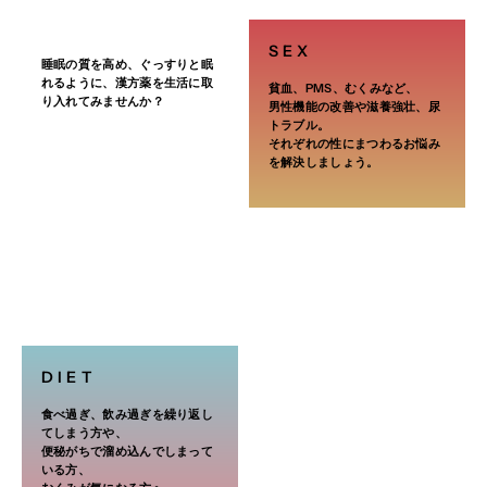
添加物
乳糖，トウモロコシデンプン
SEX
睡眠の質を高め、ぐっすりと眠
製造販売会社
れるように、漢方薬を生活に取
貧血、PMS、むくみなど、
り入れてみませんか？
三和生薬株式会社
男性機能の改善や滋養強壮、尿
トラブル。
栃木県宇都宮市平出工業団地 6‒1
それぞれの性にまつわるお悩み
を解決しましょう。
http://www.sanwashoyaku.co.jp/
DIET
食べ過ぎ、飲み過ぎを繰り返し
てしまう方や、
便秘がちで溜め込んでしまって
いる方、