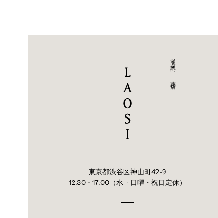
（２）妊婦または妊娠していると思われる人。
（３）体の虚弱な人（体力の衰えている人、体の弱い人）で
（４）胃腸の弱い人。
（５）発汗傾向の著しい人。
（６）高齢者。
（７）次の症状のある人。
漢方入門 - 薬店
むくみ、排尿困難
（８）次の診断を受けた人。
高血圧、心臓病、腎臓病、甲状腺機能障害
２．服用後、次の症状があらわれた場合は副作用の可能性が
関係部位
症 状
皮 膚
発疹
消 化 器
吐き
東京都渋谷区神山町42-9
12:30 - 17:00（水・日曜・祝日定休）
まれに下記の重篤な症状が起こることがあります。その場合