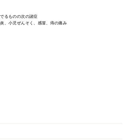
くでるものの次の諸症
支炎、小児ぜんそく、感冒、痔の痛み