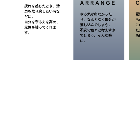
ARRANGE
15才未満7才以上
2／3包
3回
疲れを感じたとき、活
力を取り戻したい時な
やる気が出なかった
緊
7才未満4才以上
1／2包
3回
どに。
り、なんとなく気分が
ち
自分を守る力を高め、
落ち込んでしまう。
こ
元気を補ってくれま
4才未満2才以上
1／3包
3回
不安で色々と考えすぎ
た
す。
てしまう。そんな時
あ
に。
2才未満
1／4包
3回
<用法・用量に関連する注意>
小児に服用させる場合には、保護者の指導監督のもとに服用
成分・分量
成人1日の服用量3包（1包1.5g）中
成分
分量
五虎湯エキス粉
1,575mg
末M