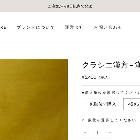
5,000円以上お買い上げで、送料無料。
ORE
ブランドについて
運営会社
お問い合わせ
クラシエ漢方 -
¥5,400
（税込）
定
価
■購入単位を選択してくださ
1包単位で購入
45包
2. 数量を選択してください
−
+