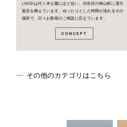
症状の名称
症 状
LAOSIは代々木公園にほど近い、渋谷区の神山町に漢方
薬店を構えています。ゆったりとした時間が流れるその
偽アルドステロン症、
手足のだるさ、しび
場所で、日々お客様のご相談に応えています。
ミオパチー
CONCEPT
３．１ヵ月位（感冒に服用する場合には５～６日間）服用し
４．長期連用する場合には、医師、薬剤師または登録販売者
効能・効果
体力中等度以上で、せきが強くでるものの次の諸症：せき、
用法・用量
その他のカテゴリはこちら
次の量を1日3回食前又は食間に水又は白湯にて服用。
年齢
1回量
1日量
成人（15才以上）
1包
3回