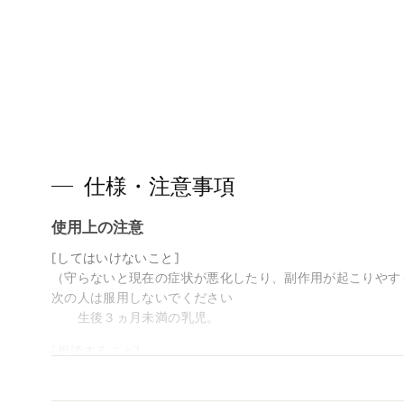
仕様・注意事項
使用上の注意
[してはいけないこと]
（守らないと現在の症状が悪化したり、副作用が起こりやす
次の人は服用しないでください
生後３ヵ月未満の乳児。
[相談すること]
１．次の人は服用前に医師、薬剤師または登録販売者に相談
（１）医師の治療を受けている人。